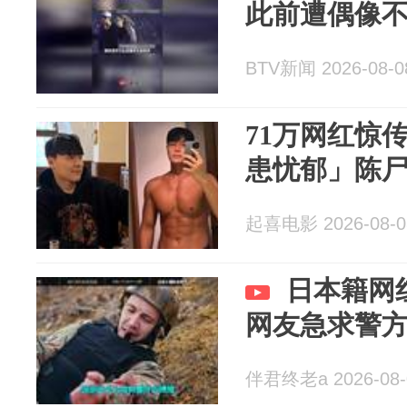
此前遭偶像
BTV新闻 2026-08-0
71万网红惊
患忧郁」陈尸
起喜电影 2026-08-0
日本籍网
网友急求警
伴君终老a 2026-08-