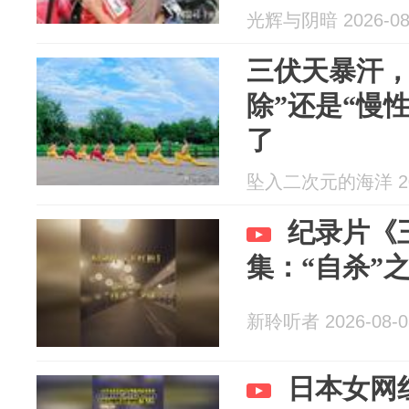
光辉与阴暗 2026-08
三伏天暴汗，
除”还是“慢
了
坠入二次元的海洋 202
纪录片《
集：“自杀”
新聆听者 2026-08-0
日本女网