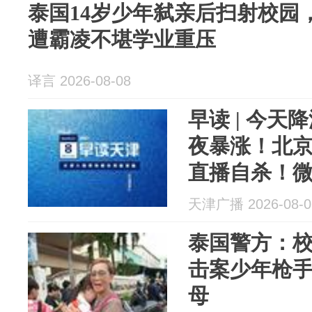
泰国14岁少年弑亲后扫射校园
遭霸凌不堪学业重压
译言 2026-08-08
早读 | 今
夜暴涨！北
直播自杀！
天津广播 2026-08-0
泰国警方：
击案少年枪
母