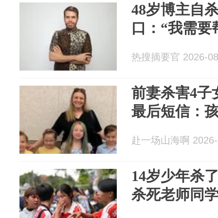
48岁博主自
口：“我需要
热搜摘要官 2026-08
前妻杀害4子
最后短信：
赴一场山海啊 2026-0
14岁少年杀
杀死老师同