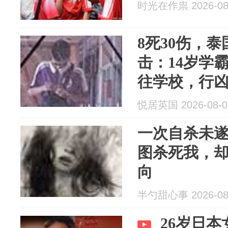
时光在作祟 2026-08
8死30伤，
击：14岁学
往学校，行
过大
悦居英国 2026-08-0
一次自杀未
图杀死我，
向
半勺甜心事 2026-08
26岁日