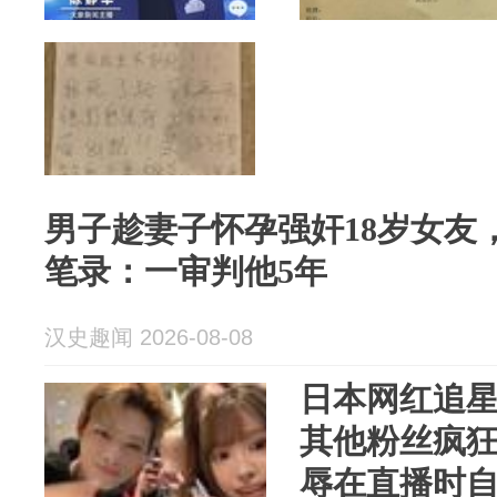
男子趁妻子怀孕强奸18岁女友
笔录：一审判他5年
汉史趣闻 2026-08-08
日本网红追
其他粉丝疯
辱在直播时自杀