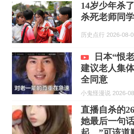
14岁少年杀
杀死老师同
历史点行 2026-08-0
日本“恨
建议老人集
全同意
小鬼怪漫说 2026-08
直播自杀的2
她最后一句话
起。”可该道歉