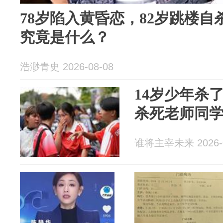
78岁陷入黄昏恋，82岁跳楼
究竟是什么？
浩渺青史 2026-08-08
14岁少年杀
杀死老师同
谁将主宰未来 2026-0