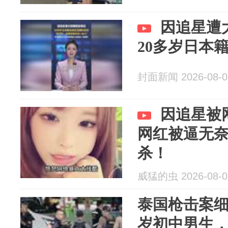
因追星遭
20多岁日本
封面新闻 2026-08-0
因追星被
网红被逼无
杀！
威猛的虫 2026-08-0
泰国枪击案细
岁初中男生