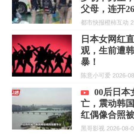
父母，连开2
都市快报橙柿互动 202
日本女网红
观，生前遭
暴！
陈意小可爱 2026-08
00后日
亡，震动韩
红偶像合照被
黑哥影视 2026-08-0