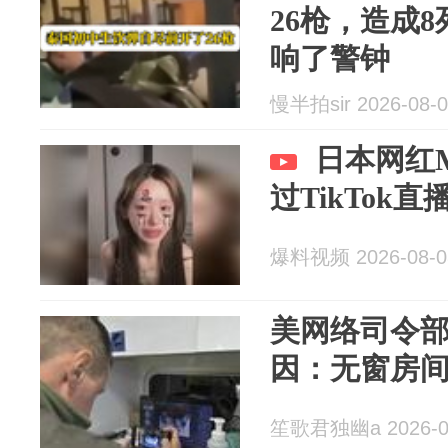
26枪，造成8
响了警钟
慢半拍sir 2026-08-0
日本网红M
过TikTok
爆料视频 2026-08-0
美网络司令部
因：无窗房
笙歌君独幽a 2026-0