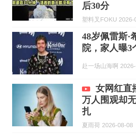
后30分
塑料叉FOKU 2026-0
48岁佩雷斯
院，家人曝3
赴一场山海啊 2026-0
女网红直
万人围观却
扎
夏雨荷 2026-08-08