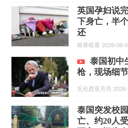
英国孕妇说完
下身亡，半
还
暗香暗香 2026-08-0
泰国初中
枪，现场细
瓦伦西亚月亮 2026-0
泰国突发校园
亡、约20人