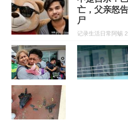
亡，父亲怒
尸
记录生活日常阿蜴 202