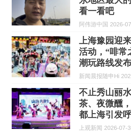
看一看吧
阿伟游中国 2026-07
上海豫园迎
活动，“啡常
潮玩路线发
新闻晨报随申Hi 2026
不止秀山丽
茶、夜微醺
都上海引发
上观新闻 2026-07-3