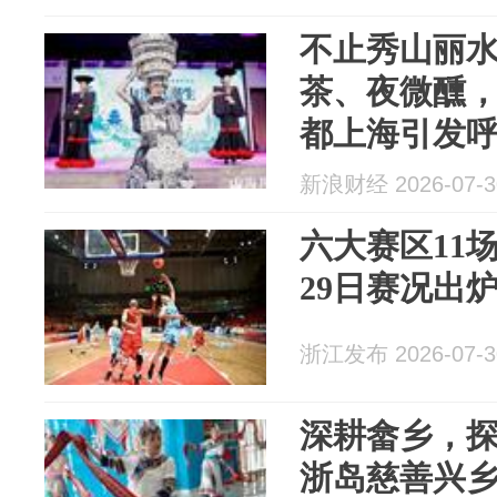
不止秀山丽
茶、夜微醺
都上海引发
新浪财经 2026-07-3
六大赛区11场
29日赛况出
浙江发布 2026-07-3
深耕畲乡，
浙岛慈善兴