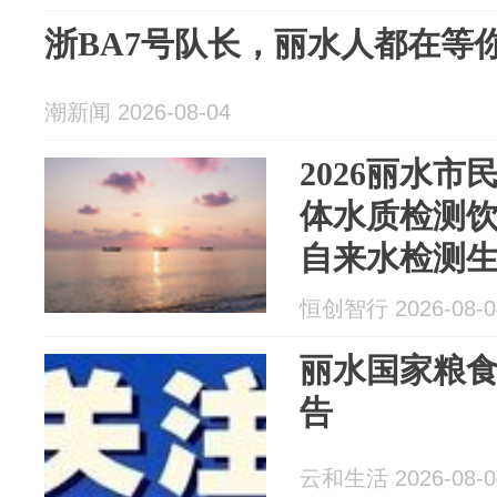
浙BA7号队长，丽水人都在等
潮新闻 2026-08-04
2026丽水市
体水质检测
自来水检测
三方实地测
恒创智行 2026-08-0
丽水国家粮
告
云和生活 2026-08-0