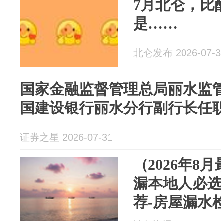
7月北仑，比
是……
北仑发布 2026-07-3
国家金融监督管理总局丽水监
国建设银行丽水分行副行长任
证券之星 2026-07-31
（2026年8
漏本地人必
荐-房屋漏水
卫生间厨房