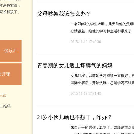
5年亲身实践，
家长和孩子。
父母吵架我该怎么办？
一名7年级的学生求助，几天前他的父
心情很差，给他的学习和生活都带来了
2015-11-12 17:40:36
悦读汇
青春期的女儿遇上坏脾气的妈妈
公开课
女儿12岁，以前她学习成绩一直很好，
国际比赛后，开始贪玩，总是学习不认
2015-11-12 17:31:43
乐部
21岁小伙儿啥也不想干，咋办？
来自开平的男孩，21岁了，曾经是重点