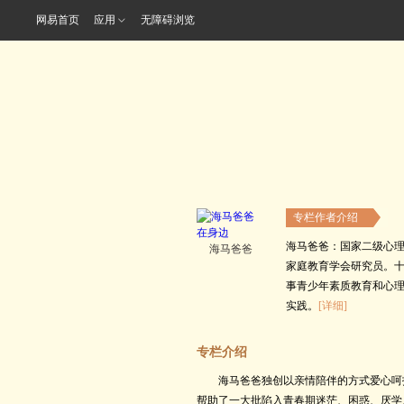
网易首页
应用
无障碍浏览
专栏作者介绍
海马爸爸：国家二级心
海马爸爸
家庭教育学会研究员。
事青少年素质教育和心
实践。
[详细]
专栏介绍
海马爸爸独创以亲情陪伴的方式爱心呵
帮助了一大批陷入青春期迷茫、困惑、厌学