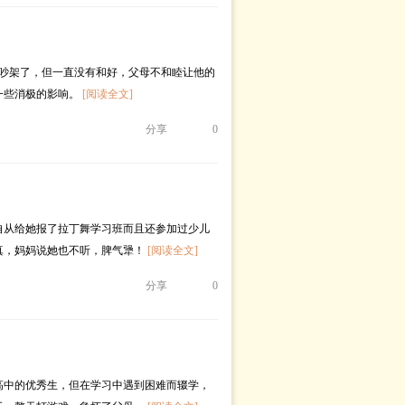
母吵架了，但一直没有和好，父母不和睦让他的
一些消极的影响。
[阅读全文]
分享
0
自从给她报了拉丁舞学习班而且还参加过少儿
真，妈妈说她也不听，脾气犟！
[阅读全文]
分享
0
高中的优秀生，但在学习中遇到困难而辍学，