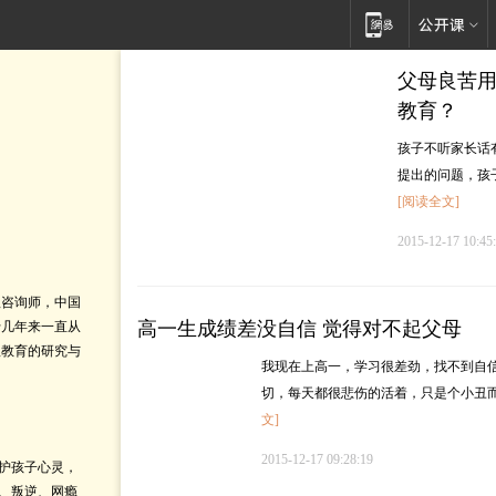
父母良苦用
教育？
孩子不听家长话
提出的问题，孩
[阅读全文]
2015-12-17 10:45
理咨询师，中国
高一生成绩差没自信 觉得对不起父母
十几年来一直从
理教育的研究与
我现在上高一，学习很差劲，找不到自
切，每天都很悲伤的活着，只是个小丑
文]
2015-12-17 09:28:19
护孩子心灵，
、叛逆、网瘾