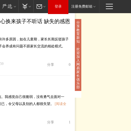
登录
注册免费邮箱
心换来孩子不听话 缺失的感恩
分
享
教
育
新
有许多原因，如在儿童期，家长长期反驳孩子
知
:
子会养成有问题不跟家长交流的相处模式。
欢
迎
加
入
:59
网
分享
0
易
家
长
俱
乐
部
信。我感觉自己很脆弱，没有勇气去面对一
而已，令父母以及别的人都很失望。
[阅读全
分享
1